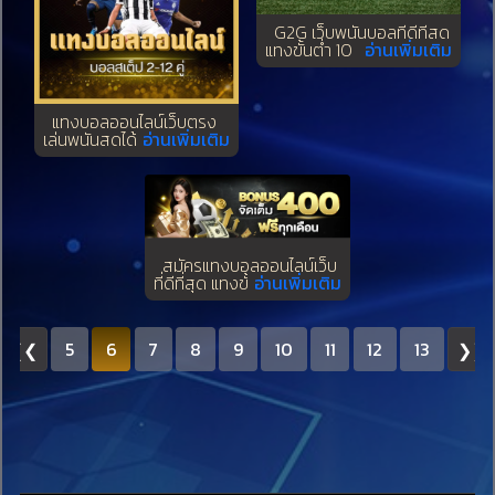
G2G เว็บพนันบอลที่ดีที่สุด
แทงขั้นต่ำ 10 บาท
อ่านเพิ่มเติม
แทงบอลออนไลน์เว็บตรง
เล่นพนันสดได้
อ่านเพิ่มเติม
สมัครแทงบอลออนไลน์เว็บ
ที่ดีที่สุด แทงขั้นต่ำ 10 บาท
อ่านเพิ่มเติม
5
6
7
8
9
10
11
12
13
❮❮
❯❯