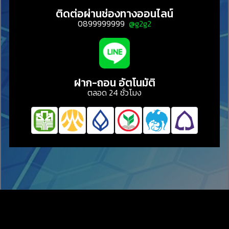
ติดต่อผ่านช่องทางออนไลน์
0899999999
@g2g2
×
รับการแจ้งเตือนโปรโมชั่นพิเศษ!
ท่านจะได้รับข่าวสารและ โปรโมชั่นพิเศษ หรือ
ของรางวัลอื่นๆ
ฝาก-ถอน อัตโนมัติ
ตลอด 24 ชั่วโมง
รับข่าวสาร
ไม่รับข่าวสาร