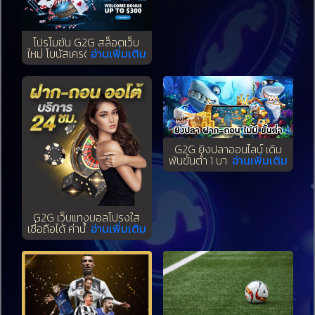
โปรโมชั่น G2G สล็อตเว็บ
ใหม่ โบนัสเครดิตฟรี
อ่านเพิ่มเติม
G2G ยิงปลาออนไลน์ เดิม
พันขั้นต่ำ 1 บาท
อ่านเพิ่มเติม
G2G เว็บแทงบอลโปรงใส
เชื่อถือได้ ค่าน้ำชัดเจน
อ่านเพิ่มเติม