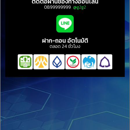
ติดต่อผ่านช่องทางออนไลน์
0899999999
@g2g2
ฝาก-ถอน อัตโนมัติ
ตลอด 24 ชั่วโมง
×
รับการแจ้งเตือนโปรโมชั่นพิเศษ!
ท่านจะได้รับข่าวสารและ โปรโมชั่นพิเศษ หรือ
ของรางวัลอื่นๆ
รับข่าวสาร
ไม่รับข่าวสาร