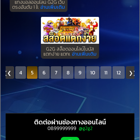
แทงบอลออนไลน์ G2G เว็บ
ตรงอันดับ 1 ในไทย
อ่านเพิ่มเติม
G2G สล็อตออนไลน์โบนัส
แตกง่าย แตกบ่อย
อ่านเพิ่มเติม
4
5
6
7
8
9
10
11
12
❮❮
❯❯
ติดต่อผ่านช่องทางออนไลน์
0899999999
@g2g2