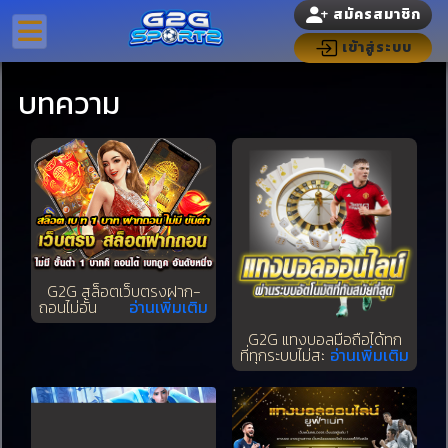
สมัครสมาชิก
เข้าสู่ระบบ
บทความ
G2G สล็อตเว็บตรงฝาก-
ถอนไม่อั้น
อ่านเพิ่มเติม
G2G แทงบอลมือถือได้ทุก
ที่ทุกระบบไม่สะดุด
อ่านเพิ่มเติม